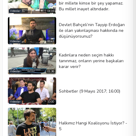
bir millete kimse bir şey yapamaz.
Bu millet inayet altındadır.
Videolar
04:16
Devlet Bahçeli’nin Tayyip Erdoğan
ile olan yakınlaşması hakkında ne
düşünüyorsunuz?
Videolar
00:43
Kadınlara neden seçim hakkı
tanınmaz, onların yerine başkaları
karar verir?
Videolar
01:36
Sohbetler (9 Mayıs 2017; 16:00)
Videolar
10:00
Halkımız Hangi Koalisyonu İstiyor? -
5