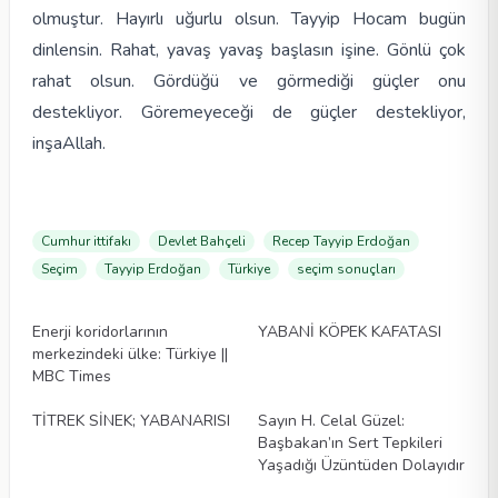
olmuştur. Hayırlı uğurlu olsun. Tayyip Hocam bugün
dinlensin. Rahat, yavaş yavaş başlasın işine. Gönlü çok
rahat olsun. Gördüğü ve görmediği güçler onu
destekliyor. Göremeyeceği de güçler destekliyor,
inşaAllah.
Cumhur ittifakı
Devlet Bahçeli
Recep Tayyip Erdoğan
Seçim
Tayyip Erdoğan
Türkiye
seçim sonuçları
Makaleler
Makaleler
Enerji koridorlarının
YABANİ KÖPEK KAFATASI
merkezindeki ülke: Türkiye ||
MBC Times
Makaleler
Makaleler
TİTREK SİNEK; YABANARISI
Sayın H. Celal Güzel:
Başbakan’ın Sert Tepkileri
Yaşadığı Üzüntüden Dolayıdır
Makaleler
Makaleler