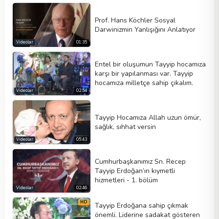
Prof. Hans Köchler Sosyal
Darwinizmin Yanlışığını Anlatıyor
Videolar
01:35
Entel bir oluşumun Tayyip hocamıza
karşı bir yapılanması var. Tayyip
hocamıza milletçe sahip çıkalım.
Videolar
02:54
Tayyip Hocamıza Allah uzun ömür,
sağlık, sıhhat versin
Videolar
05:43
Cumhurbaşkanımız Sn. Recep
Tayyip Erdoğan’ın kıymetli
hizmetleri - 1. bölüm
Videolar
02:46
HD
Tayyip Erdoğana sahip çıkmak
önemli. Liderine sadakat gösteren