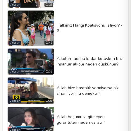
Videolar
01:29
Halkımız Hangi Koalisyonu İstiyor? -
6
Videolar
01:42
Alkolün tadı bu kadar kötüyken bazı
insanlar alkole neden düşkünler?
Videolar
02:31
Allah bize hastalık vermiyorsa bizi
sınamıyor mu demektir?
Videolar
00:21
Allah hoşumuza gitmeyen
görüntüleri neden yaratır?
Videolar
01:07