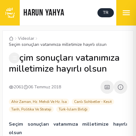
HARUN YAHYA
TR
Videolar
Seçim sonuçları vatanımıza milletimize hayırlı olsun
00:05
/
04:13
CC
1080P
Seçim sonuçları vatanımıza
milletimize hayırlı olsun
2061
06 Temmuz 2018
Ahir Zaman, Hz. Mehdi Ve Hz. İsa
Canlı Sohbetler - Kesit
Tarih, Politika Ve Strateji
Türk-İslam Birliği
Seçim sonuçları vatanımıza milletimize hayırlı
olsun