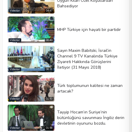
Uygun Kılan Özel Koşullardan
Bahsediyor
Video tipi
Videolar
04:47
MHP Türkiye için hayati bir partidir
Otomatik oynat
Kontrolleri göster
Videolar
00:40
Döngü
Sayın Maxim Babitski, İsrail’in
Channel 9 TV Kanalında Türkiye
Genişlik
Yükseklik
Ziyareti Hakkında Görüşlerini
İletiyor (31 Mayıs 2018)
Videolar
06:31
Türk toplumunun kalitesi ne zaman
artacak?
Videolar
01:50
Tayyip Hocam’ın Suriye’nin
bütünlüğünü savunması İngiliz derin
devletinin oyununu bozdu.
Videolar
01:56