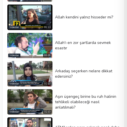
Allah kendini yalnız hisseder mi?
Videolar
01:13
Allah'ı en zor şartlarda sevmek
esastır
Videolar
03:28
Arkadaş seçerken nelere dikkat
edersiniz?
Videolar
02:17
Aşırı üşengeç birine bu ruh halinin
tehlikeli olabileceği nasıl
anlatılmalı?
Videolar
02:10