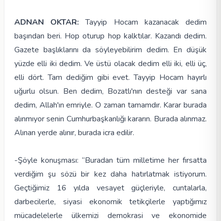
ADNAN OKTAR:
Tayyip Hocam kazanacak dedim
başından beri. Hop oturup hop kalktılar. Kazandı dedim.
Gazete başlıklarını da söyleyebilirim dedim. En düşük
yüzde elli iki dedim. Ve üstü olacak dedim elli iki, elli üç,
elli dört. Tam dediğim gibi evet. Tayyip Hocam hayırlı
uğurlu olsun. Ben dedim, Bozatlı'nın desteği var sana
dedim, Allah'ın emriyle. O zaman tamamdır. Karar burada
alınmıyor senin Cumhurbaşkanlığı kararın. Burada alınmaz.
Alınan yerde alınır, burada icra edilir.
-Şöyle konuşması: “Buradan tüm milletime her fırsatta
verdiğim şu sözü bir kez daha hatırlatmak istiyorum.
Geçtiğimiz 16 yılda vesayet güçleriyle, cuntalarla,
darbecilerle, siyasi ekonomik tetikçilerle yaptığımız
mücadelelerle ülkemizi demokrasi ve ekonomide