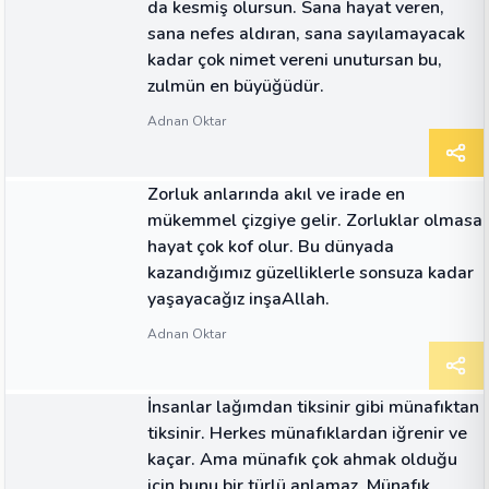
da kesmiş olursun. Sana hayat veren,
sana nefes aldıran, sana sayılamayacak
kadar çok nimet vereni unutursan bu,
zulmün en büyüğüdür.
Adnan Oktar
ALINTI
Zorluk anlarında akıl ve irade en
mükemmel çizgiye gelir. Zorluklar olmasa
hayat çok kof olur. Bu dünyada
kazandığımız güzelliklerle sonsuza kadar
yaşayacağız inşaAllah.
Adnan Oktar
ALINTI
İnsanlar lağımdan tiksinir gibi münafıktan
tiksinir. Herkes münafıklardan iğrenir ve
kaçar. Ama münafık çok ahmak olduğu
için bunu bir türlü anlamaz. Münafık