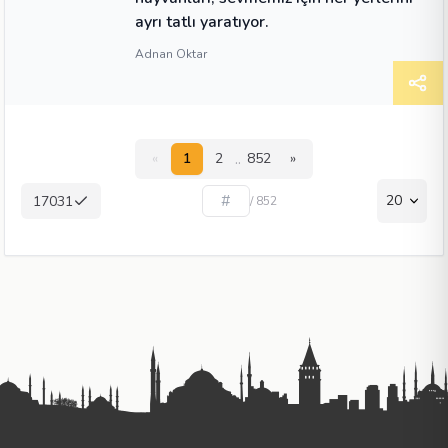
ayrı tatlı yaratıyor.
Adnan Oktar
..
«
1
2
852
»
20
17031
/ 852