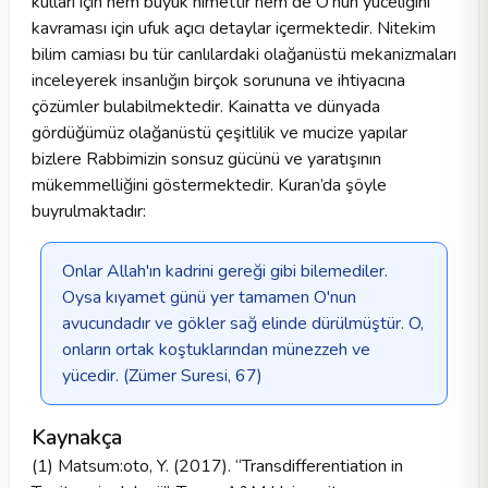
kulları için hem büyük nimettir hem de O’nun yüceliğini
kavraması için ufuk açıcı detaylar içermektedir. Nitekim
bilim camiası bu tür canlılardaki olağanüstü mekanizmaları
inceleyerek insanlığın birçok sorununa ve ihtiyacına
çözümler bulabilmektedir. Kainatta ve dünyada
gördüğümüz olağanüstü çeşitlilik ve mucize yapılar
bizlere Rabbimizin sonsuz gücünü ve yaratışının
mükemmelliğini göstermektedir. Kuran’da şöyle
buyrulmaktadır:
Onlar Allah'ın kadrini gereği gibi bilemediler.
Oysa kıyamet günü yer tamamen O'nun
avucundadır ve gökler sağ elinde dürülmüştür. O,
onların ortak koştuklarından münezzeh ve
yücedir. (Zümer Suresi, 67)
Kaynakça
(1) Matsum:oto, Y. (2017). “Transdifferentiation in