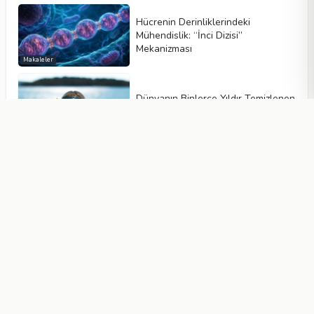
Hücrenin Derinliklerindeki
Mühendislik: “İnci Dizisi”
Mekanizması
Makaleler
Dünyanın Binlerce Yıldır Temizlenen
Suyu
Makaleler
Kozmolojik Sabit: Boşluğun İçindeki
“Karanlık Güç”
Makaleler
Uzay Hakkında İlgi Çekici 10 Bilgi
Makaleler