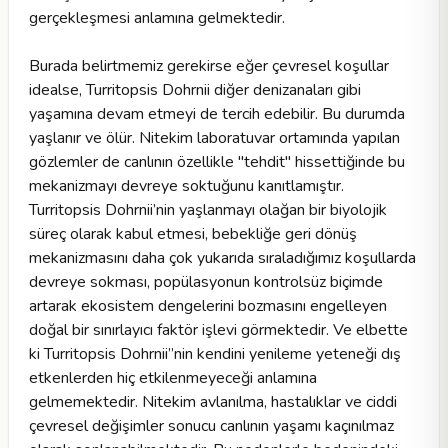
gerçekleşmesi anlamına gelmektedir.
Burada belirtmemiz gerekirse eğer çevresel koşullar
idealse, Turritopsis Dohrnii diğer denizanaları gibi
yaşamına devam etmeyi de tercih edebilir. Bu durumda
yaşlanır ve ölür. Nitekim laboratuvar ortamında yapılan
gözlemler de canlının özellikle "tehdit" hissettiğinde bu
mekanizmayı devreye soktuğunu kanıtlamıştır.
Turritopsis Dohrnii’nin yaşlanmayı olağan bir biyolojik
süreç olarak kabul etmesi, bebekliğe geri dönüş
mekanizmasını daha çok yukarıda sıraladığımız koşullarda
devreye sokması, popülasyonun kontrolsüz biçimde
artarak ekosistem dengelerini bozmasını engelleyen
doğal bir sınırlayıcı faktör işlevi görmektedir. Ve elbette
ki Turritopsis Dohrnii’’nin kendini yenileme yeteneği dış
etkenlerden hiç etkilenmeyeceği anlamına
gelmemektedir. Nitekim avlanılma, hastalıklar ve ciddi
çevresel değişimler sonucu canlının yaşamı kaçınılmaz