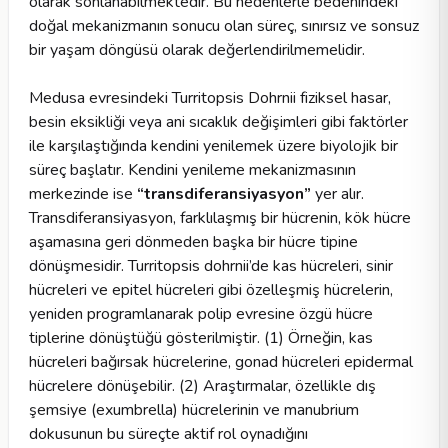
olarak sonlanabilmektedir. Bu nedenlerle bedenindeki
doğal mekanizmanın sonucu olan süreç, sınırsız ve sonsuz
bir yaşam döngüsü olarak değerlendirilmemelidir.
Medusa evresindeki Turritopsis Dohrnii fiziksel hasar,
besin eksikliği veya ani sıcaklık değişimleri gibi faktörler
ile karşılaştığında kendini yenilemek üzere biyolojik bir
süreç başlatır. Kendini yenileme mekanizmasının
merkezinde ise
“transdiferansiyasyon”
yer alır.
Transdiferansiyasyon, farklılaşmış bir hücrenin, kök hücre
aşamasına geri dönmeden başka bir hücre tipine
dönüşmesidir. Turritopsis dohrnii’de kas hücreleri, sinir
hücreleri ve epitel hücreleri gibi özelleşmiş hücrelerin,
yeniden programlanarak polip evresine özgü hücre
tiplerine dönüştüğü gösterilmiştir. (1) Örneğin, kas
hücreleri bağırsak hücrelerine, gonad hücreleri epidermal
hücrelere dönüşebilir. (2) Araştırmalar, özellikle dış
şemsiye (exumbrella) hücrelerinin ve manubrium
dokusunun bu süreçte aktif rol oynadığını