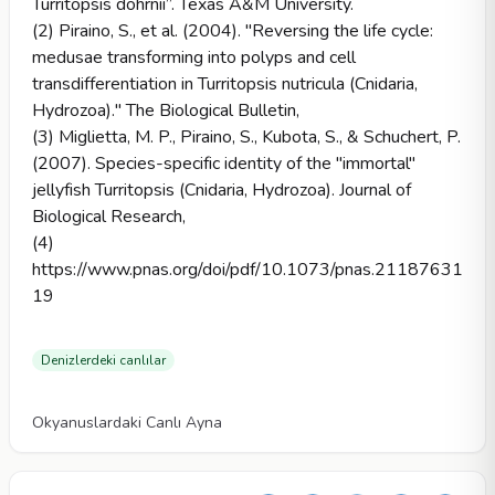
Turritopsis dohrnii”. Texas A&M University.
(2) Piraino, S., et al. (2004). "Reversing the life cycle:
medusae transforming into polyps and cell
transdifferentiation in Turritopsis nutricula (Cnidaria,
Hydrozoa)." The Biological Bulletin,
(3) Miglietta, M. P., Piraino, S., Kubota, S., & Schuchert, P.
(2007). Species-specific identity of the "immortal"
jellyfish Turritopsis (Cnidaria, Hydrozoa). Journal of
Biological Research,
(4)
https://www.pnas.org/doi/pdf/10.1073/pnas.21187631
19
Denizlerdeki canlılar
Videolar
Okyanuslardaki Canlı Ayna