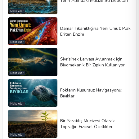
Yerin Altındaki Mucize Su Depoları
Makaleler
Damar Tıkanıklığına Yeni Umut: Plak
Eriten Enzim
Makaleler
Sivrisinek Larvası Avlanmak için
Biyomekanik Bir Zıpkın Kullanıyor
Makaleler
Fokların Kusursuz Navigasyonu:
Bıyıklar
Makaleler
Bir Yaratılış Mucizesi Olarak
Toprağın Fiziksel Özellikleri
Makaleler