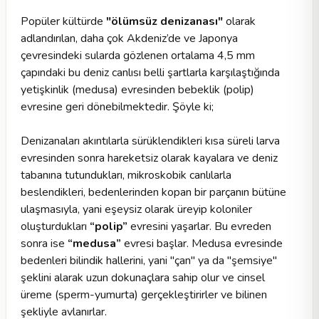
Popüler kültürde
"ölümsüz denizanası"
olarak
adlandırılan, daha çok Akdeniz’de ve Japonya
çevresindeki sularda gözlenen ortalama 4,5 mm
çapındaki bu deniz canlısı belli şartlarla karşılaştığında
yetişkinlik (medusa) evresinden bebeklik (polip)
evresine geri dönebilmektedir. Şöyle ki;
Denizanaları akıntılarla sürüklendikleri kısa süreli larva
evresinden sonra hareketsiz olarak kayalara ve deniz
tabanına tutundukları, mikroskobik canlılarla
beslendikleri, bedenlerinden kopan bir parçanın bütüne
ulaşmasıyla, yani eşeysiz olarak üreyip koloniler
oluşturdukları
“polip”
evresini yaşarlar. Bu evreden
sonra ise
“medusa”
evresi başlar. Medusa evresinde
bedenleri bilindik hallerini, yani "çan" ya da "şemsiye"
şeklini alarak uzun dokunaçlara sahip olur ve cinsel
üreme (sperm-yumurta) gerçekleştirirler ve bilinen
şekliyle avlanırlar.