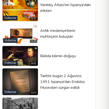
Yaratılış Atlası'nın İspanya'daki
etkileri
Videolar
01:07
Antik medeniyetlerin
muhteşem buluşları
Videolar
02:49
Batıda bilimin doğuşu
Videolar
04:51
Tarihte bugün 2 Ağustos
1491 İspanya'dan Endülüs
Musevileri sürgün edildi
Videolar
02:03