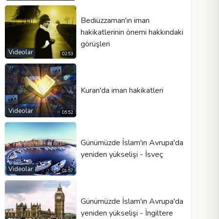
Bediüzzaman'ın iman
hakikatlerinin önemi hakkındaki
görüşleri
Videolar
02:53
Kuran'da iman hakikatleri
Videolar
05:52
Günümüzde İslam'ın Avrupa'da
yeniden yükselişi - İsveç
Videolar
01:57
Günümüzde İslam'ın Avrupa'da
yeniden yükselişi - İngiltere