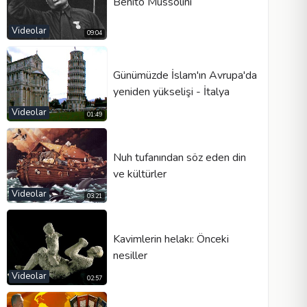
Benito Mussolini
Videolar
09:04
Günümüzde İslam'ın Avrupa'da
yeniden yükselişi - İtalya
Videolar
01:49
Nuh tufanından söz eden din
ve kültürler
Videolar
03:21
Kavimlerin helakı: Önceki
nesiller
Videolar
02:57