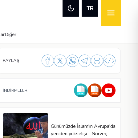
TR
lar
Diğer
PAYLAŞ
İNDİRMELER
Günümüzde İslam'ın Avrupa'da
yeniden yükselişi - Norveç