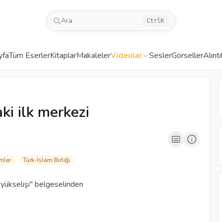
Ara
Ctrl
K
yfa
Tüm Eserler
Kitaplar
Makaleler
Videolar
Sesler
Görseller
Alıntı
00:05
/
13:01
CC
480P
ki ilk merkezi
mler
Türk-İslam Birliği
yükselişi" belgeselinden