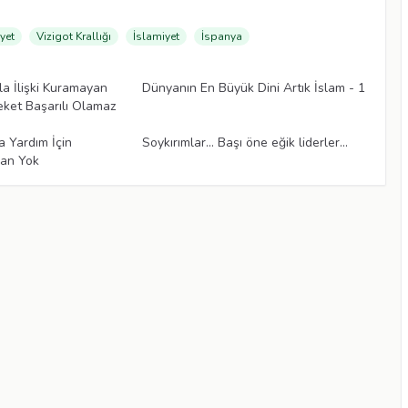
yet
Vizigot Krallığı
İslamiyet
İspanya
Makaleler
la İlişki Kuramayan
Dünyanın En Büyük Dini Artık İslam - 1
reket Başarılı Olamaz
Makaleler
a Yardım İçin
Soykırımlar... Başı öne eğik liderler...
an Yok