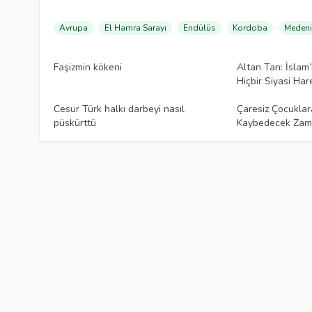
Avrupa
El Hamra Sarayı
Endülüs
Kordoba
Medeni
Makaleler
Makaleler
Faşizmin kökeni
Altan Tan: İslam’
Hiçbir Siyasi Ha
Makaleler
Makaleler
Cesur Türk halkı darbeyi nasıl
Çaresiz Çocuklar
püskürttü
Kaybedecek Zam