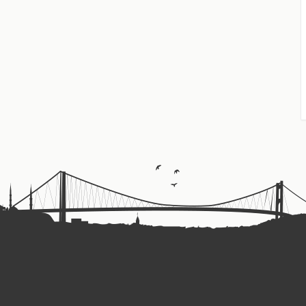
en Endülüs İslam Devleti'nin Avrupa medeniyeti üzerindeki dönüştürüc
sinde farklı inançların huzur içinde yaşadığı bir yapıya sahipti.
ışmalarla modern Avrupa biliminin temellerini atmışlardır.
 Çağ Avrupa'sının en parlak kültür merkezi konumundaydı.
lerinden ilham alarak inşa ettikleri yüksek sanat anlayışını yansıtır
nı sağlayan temel unsur nedir?
 rehber edindikleri Kur'an ahlakının getirdiği adalet, merhamet ve 
kı sağlamıştır?