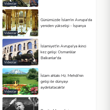
Videolar
00:54
Günümüzde İslam'ın Avrupa'da
Video tipi
yeniden yükselişi - İspanya
Videolar
05:27
Otomatik oynat
İslamiyet'in Avrupa'ya ikinci
Kontrolleri göster
kez gelişi: Osmanlılar
Döngü
Balkanlar'da
Videolar
Genişlik
Yükseklik
04:53
İslam ahlakı Hz. Mehdi'nin
gelişi ile dünyayı
aydınlatacaktır
Videolar
06:39