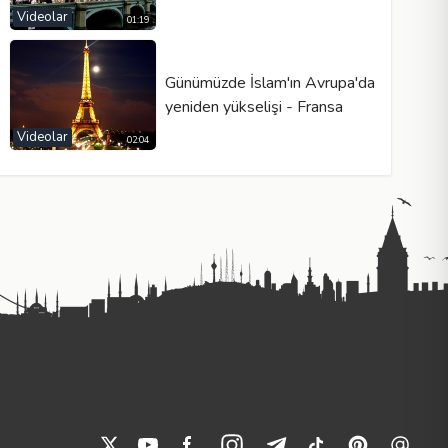
Videolar
01:19
Günümüzde İslam'ın Avrupa'da
yeniden yükselişi - Fransa
Videolar
02:04
ü etkisi ele alınmaktadır. Kur'an ahlakının sağladığı adalet, hoşgör
.
hoşgörü anlayışına dayanmaktadır.