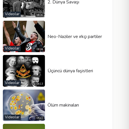
2. Dünya Savaşı
Videolar
08:31
Neo-Naziler ve ırkçı partiler
Videolar
08:16
Üçüncü dünya faşistleri
Videolar
04:13
Ölüm makinaları
Videolar
05:42