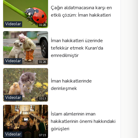
Çağın aldatmacasına karşı en
etkili çözüm: İman hakikatleri
Videolar
01:26
İman hakikatleri üzerinde
tefekkür etmek Kuran'da
emredilmiştir
Videolar
01:26
İman hakikatlerinde
derinleşmek
Videolar
03:13
İslam alimlerinin iman
hakikatlerinin önemi hakkındaki
görüşleri
Videolar
07:15