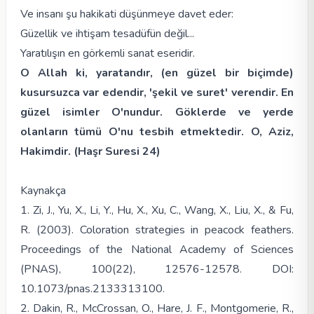
Ve insanı şu hakikati düşünmeye davet eder:
Güzellik ve ihtişam tesadüfün değil...
Yaratılışın en görkemli sanat eseridir.
O Allah ki, yaratandır, (en güzel bir biçimde)
kusursuzca var edendir, 'şekil ve suret' verendir. En
güzel isimler O'nundur. Göklerde ve yerde
olanların tümü O'nu tesbih etmektedir. O, Aziz,
Hakimdir. (Haşr Suresi 24)
Kaynakça
1. Zi, J., Yu, X., Li, Y., Hu, X., Xu, C., Wang, X., Liu, X., & Fu,
R. (2003). Coloration strategies in peacock feathers.
Proceedings of the National Academy of Sciences
(PNAS), 100(22), 12576-12578. DOI:
10.1073/pnas.2133313100.
2. Dakin, R., McCrossan, O., Hare, J. F., Montgomerie, R.,