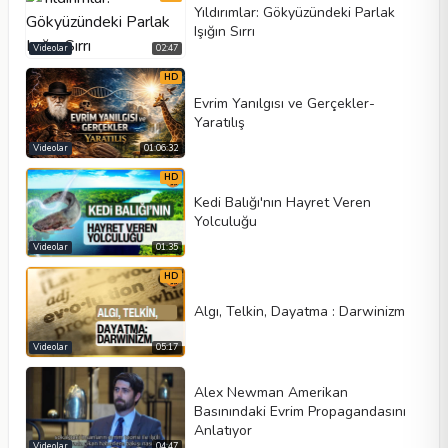
Yıldırımlar: Gökyüzündeki Parlak
Işığın Sırrı
Videolar
02:47
HD
Evrim Yanılgısı ve Gerçekler-
Yaratılış
Videolar
01:06:32
HD
Kedi Balığı'nın Hayret Veren
Yolculuğu
Videolar
01:35
HD
Algı, Telkin, Dayatma : Darwinizm
Videolar
05:17
Alex Newman Amerikan
Basınındaki Evrim Propagandasını
Anlatıyor
Videolar
04:47