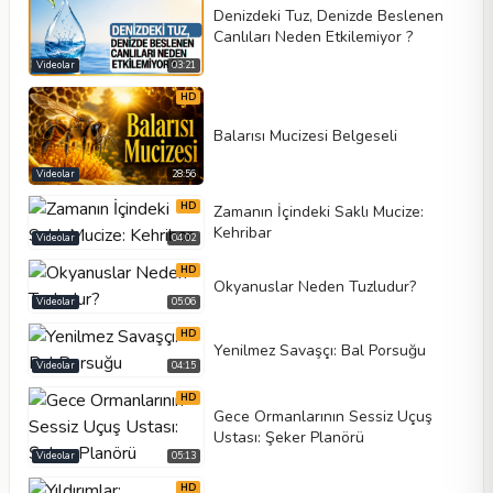
Denizdeki Tuz, Denizde Beslenen
Canlıları Neden Etkilemiyor ?
Videolar
03:21
HD
Balarısı Mucizesi Belgeseli
Video tipi
Videolar
28:56
HD
Zamanın İçindeki Saklı Mucize:
Kehribar
Videolar
04:02
Otomatik oynat
HD
Kontrolleri göster
Okyanuslar Neden Tuzludur?
Videolar
05:06
Döngü
HD
Yenilmez Savaşçı: Bal Porsuğu
Genişlik
Yükseklik
Videolar
04:15
HD
Gece Ormanlarının Sessiz Uçuş
Ustası: Şeker Planörü
Videolar
05:13
HD