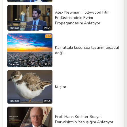
Alex Newman Hollywood Film
Endüstrisindeki Evrim
Propagandasını Anlatıyor
Videolar
04:04
HD
Kainattaki kusursuz tasarım tesadüf
değil
Videolar
37:18
Kuşlar
Videolar
07:05
Prof. Hans Köchler Sosyal
Darwinizmin Yanlışığını Anlatıyor