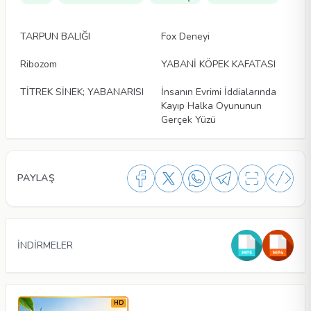
Makaleler
Makaleler
TARPUN BALIĞI
Fox Deneyi
Makaleler
Makaleler
Ribozom
YABANİ KÖPEK KAFATASI
Makaleler
Makaleler
TİTREK SİNEK; YABANARISI
İnsanın Evrimi İddialarında
Kayıp Halka Oyununun
Gerçek Yüzü
PAYLAŞ
İNDİRMELER
HD