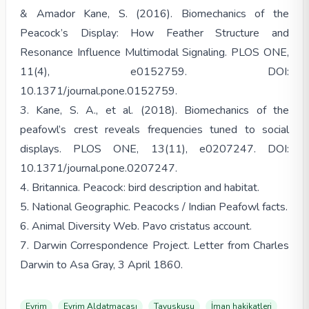
& Amador Kane, S. (2016). Biomechanics of the
Peacock’s Display: How Feather Structure and
Resonance Influence Multimodal Signaling. PLOS ONE,
11(4), e0152759. DOI:
10.1371/journal.pone.0152759.
3. Kane, S. A., et al. (2018). Biomechanics of the
peafowl’s crest reveals frequencies tuned to social
displays. PLOS ONE, 13(11), e0207247. DOI:
10.1371/journal.pone.0207247.
4. Britannica. Peacock: bird description and habitat.
5. National Geographic. Peacocks / Indian Peafowl facts.
6. Animal Diversity Web. Pavo cristatus account.
7. Darwin Correspondence Project. Letter from Charles
Darwin to Asa Gray, 3 April 1860.
Evrim
Evrim Aldatmacası
Tavuskuşu
İman hakikatleri