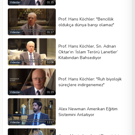
Videolar
01:35
Prof. Hans Köchler: "Bencillik
oldukça dünya barışı olamaz"
Videolar
01:17
Prof. Hans Köchler, Sn. Adnan
Oktar’ın ‘İslam Terörü Lanetler’
Kitabından Bahsediyor
Videolar
02:08
Prof. Hans Köchler: "Ruh biyolojik
süreçlere indirgenemez"
Videolar
01:19
Alex Newman Amerikan Eğitim
Sistemini Anlatıyor
Videolar
12:17