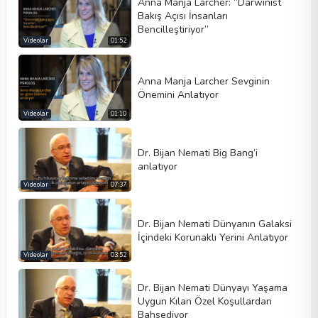
Anna Manja Larcher: “Darwinist
Bakış Açısı İnsanları
Bencilleştiriyor”
Videolar
01:52
Anna Manja Larcher Sevginin
Önemini Anlatıyor
Videolar
01:10
Dr. Bijan Nemati Big Bang’i
anlatıyor
Videolar
07:37
Dr. Bijan Nemati Dünyanın Galaksi
İçindeki Korunaklı Yerini Anlatıyor
Videolar
03:52
Dr. Bijan Nemati Dünyayı Yaşama
Uygun Kılan Özel Koşullardan
Bahsediyor