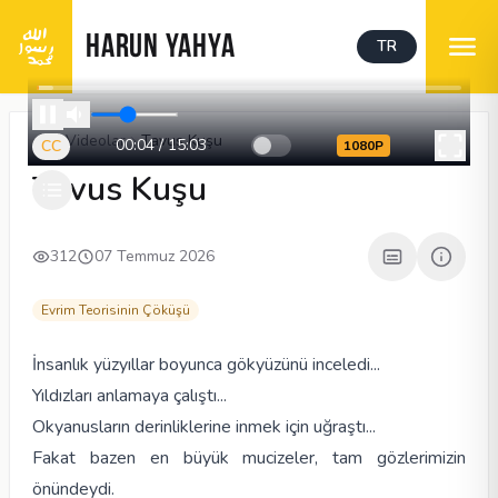
HARUN YAHYA
TR
Videolar
Tavus Kuşu
00:05
/
15:03
CC
1080P
Tavus Kuşu
312
07 Temmuz 2026
Evrim Teorisinin Çöküşü
İnsanlık yüzyıllar boyunca gökyüzünü inceledi...
Yıldızları anlamaya çalıştı...
Okyanusların derinliklerine inmek için uğraştı...
Fakat bazen en büyük mucizeler, tam gözlerimizin
önündeydi.