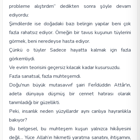
probleme alıştırdım” dedikten sonra şöyle devam
ediyordu:
Şimdilerde ise doğadaki bazı belirgin yapılar beni çok
fazla rahatsız ediyor. Örneğin bir tavus kuşunun tüylerini
görmek, beni neredeyse hasta ediyor.
Çünkü o tüyler Sadece hayatta kalmak için fazla
görkemliydi.
Ve evrim teorisini geçersiz kılacak kadar kusursuzdu.
Fazla sanatsal, fazla muhteşemdi.
Doğu'nun büyük mutasavvıf şairi Ferîdüddin Attâr'ın,
adeta dünyaya düşmüş bir cennet hatırası olarak
tanımladığı bir güzellikti.
Peki, insanlık neden yüzyıllardır aynı canlıya hayranlıkla
bakıyor?
Bu belgesel, bu muhteşem kuşun yalnızca hikâyesini
değil… Yüce Allah’ın hikmetli yaratma sanatını, ihtişamını,